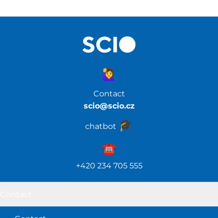
🙋‍♀️
Contact
scio@scio.cz
🎓️
chatbot
☎️️
+420 234 705 555
Contact