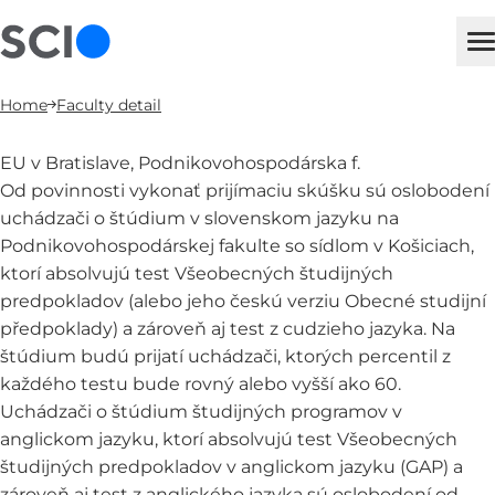
sci
M
Home
Faculty detail
EU v Bratislave, Podnikovohospodárska f.
Od povinnosti vykonať prijímaciu skúšku sú oslobodení
uchádzači o štúdium v slovenskom jazyku na
Podnikovohospodárskej fakulte so sídlom v Košiciach,
ktorí absolvujú test Všeobecných študijných
predpokladov (alebo jeho českú verziu Obecné studijní
předpoklady) a zároveň aj test z cudzieho jazyka. Na
štúdium budú prijatí uchádzači, ktorých percentil z
každého testu bude rovný alebo vyšší ako 60.
Uchádzači o štúdium študijných programov v
anglickom jazyku, ktorí absolvujú test Všeobecných
študijných predpokladov v anglickom jazyku (GAP) a
zároveň aj test z anglického jazyka sú oslobodení od