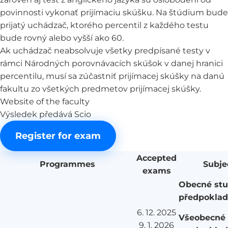
povinnosti vykonať prijímaciu skúšku. Na štúdium bude
prijatý uchádzač, ktorého percentil z každého testu
bude rovný alebo vyšší ako 60.
Ak uchádzač neabsolvuje všetky predpísané testy v
rámci Národných porovnávacích skúšok v danej hranici
percentilu, musí sa zúčastniť prijímacej skúšky na danú
fakultu zo všetkých predmetov prijímacej skúšky.
Website of the faculty
Výsledek předává Scio
Register for exam
Accepted
Programmes
Subje
exams
Obecné stu
předpokla
6. 12. 2025
Všeobecné 
9. 1. 2026