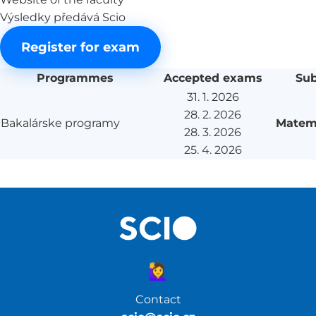
Výsledky předává Scio
Register for exam
Programmes
Accepted exams
Sub
31. 1. 2026
28. 2. 2026
Bakalárske programy
Matem
28. 3. 2026
25. 4. 2026
🙋‍♀️
Contact