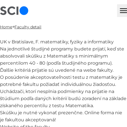
sci
M
Home
Faculty detail
UK v Bratislave, F. matematiky, fyziky a informatiky
Na jednotlivé študijné programy budete prijatí, keď ste
absolvovali skúšku z Matematiky s minimálnym
percentilom 40 - 80 (podľa študijného programu).
Ďalšie kritériá prijatie sú uvedené na webe fakulty.
O posúdenie akceptovateľnosti testu z matematiky je
potrebné fakultu požiadať individuálnou žiadosťou.
Uchádzači, ktorí nesplnia podmienky na prijatie na
štúdium podľa daných kritérií budú zoradení na základe
získaného percentilu z testu Matematika.
Skúšku je nutné vykonať prezenčne. Online forma nie
je fakultou akceptovaná!
Website of the faculty